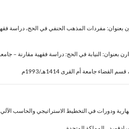
رن بعنوان: مفردات المذهب الحنفي في الحج، دراسة فقهي
نوان: النيابة في الحج: دراسة فقهية مقارنة – جامعة أم القرى 1
قضاء جامعة أم القرى 1414هـ/1993م
هارية ودورات في التخطيط الاستراتيجي والحاسب الآلي
برادفورد _ المملكة المتحدة